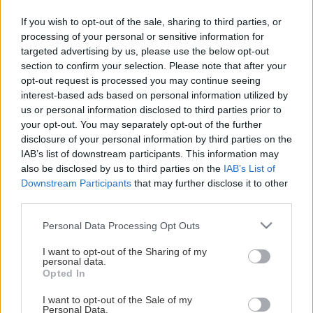
If you wish to opt-out of the sale, sharing to third parties, or
processing of your personal or sensitive information for
targeted advertising by us, please use the below opt-out
section to confirm your selection. Please note that after your
opt-out request is processed you may continue seeing
interest-based ads based on personal information utilized by
us or personal information disclosed to third parties prior to
your opt-out. You may separately opt-out of the further
disclosure of your personal information by third parties on the
Karlskrona Hockeyklubb är en liten hockeyklubb med stora
IAB’s list of downstream participants. This information may
ambitioner – och goda förutsättningar att lyckas. I
also be disclosed by us to third parties on the
IAB’s List of
Karlskrona har det alltid funnits ett stort intresse för
Downstream Participants
that may further disclose it to other
third parties.
ishockey.
Please note that this website/app uses one or more Google
Personal Data Processing Opt Outs
2006 var året då laget vann div II södra B överlägset som
services and may gather and store information including but
nykomlingar, året då Niklas Wikegård, en av Sveriges stora
not limited to your visit or usage behaviour. You may click to
I want to opt-out of the Sharing of my
personal data.
hockeyprofiler, satte klubben som nummer ett på sin topp
grant or deny consent to Google and its third-party tags to
Opted In
use your data for below specified purposes in below Google
trelista och året då en division II klubb hade över 2 000 i
consent section.
publiksnitt och därmed placerade sig före en lång rad lag i
I want to opt-out of the Sale of my
Personal Data.