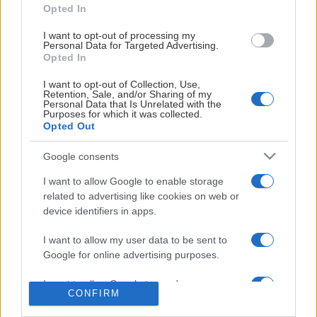
allsvenskan och division I. Kort sagt; 2006 var ett bra år för
Visa mer
Opted In
Karlskrona Hockeyklubb – trots att steget till divison ett inte
I want to opt-out of processing my
togs.
Personal Data for Targeted Advertising.
Opted In
Säsongen 2007/2008 blev året då laget vann serien och gick
I want to opt-out of Collection, Use,
obesegrade genom kvalserien till Division 1. Mediainstresset för
HUVUDPARTNERS
Retention, Sale, and/or Sharing of my
KHK ökade återigen och ännu en gång blev KHK listetta hos
Personal Data that Is Unrelated with the
Purposes for which it was collected.
Niklas Wikegård. Det bloggades friskt om Karlskrona
Opted Out
Hockeyklubb runt om i hockeysverige och hockeyn var glödhet i
Google consents
och runt Karlskrona.I kvalspelet hade man en publikskara med
sig på 300-1000 personer på bortamatcherna och man fyllde
I want to allow Google to enable storage
LIGASPONSORER
återigen Telenor Arena till bristningsgränsen när man i sista
related to advertising like cookies on web or
kvalmatchen mötte Mörrum.
device identifiers in apps.
Säsongen 2008/2009 var KHK´s första i Division 1 och
I want to allow my user data to be sent to
Google for online advertising purposes.
säsongen startade med Camp KHK där supportrarna
”invaderade” Tingsryd och gick i samlad trupp till
I want to allow Google to send me
Dackehallen.Under höstsäsongens grundserie slutade KHK på
CONFIRM
personalized advertising.
6:e plats och fick därmed spela i fortsättningsserien. En serie