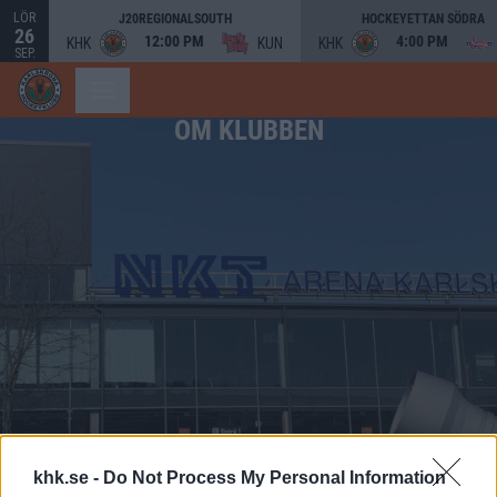
LÖR
J20REGIONALSOUTH
HOCKEYETTAN SÖDRA
26
12:00 PM
4:00 PM
KHK
KUN
KHK
SEP.
OM KLUBBEN
khk.se -
Do Not Process My Personal Information