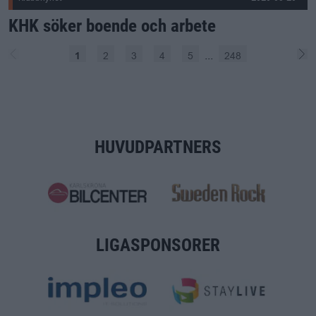
KHK söker boende och arbete
...
2
3
4
5
248
1
Förgående
Näs
HUVUDPARTNERS
LIGASPONSORER