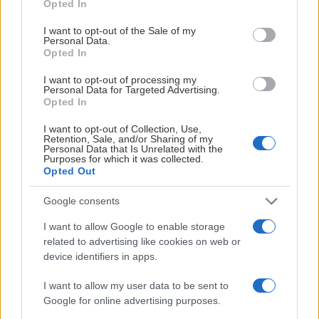
Opted In
use your data for below specified purposes in below Google
consent section.
I want to opt-out of the Sale of my
KHK värvar centern Jonathan Andersen Publicerad 2026-06-
Personal Data.
Opted In
I want to opt-out of processing my
Personal Data for Targeted Advertising.
Opted In
I want to opt-out of Collection, Use,
Retention, Sale, and/or Sharing of my
Personal Data that Is Unrelated with the
Purposes for which it was collected.
Opted Out
Google consents
Herrlaget
2026-06-23
I want to allow Google to enable storage
KHK värvar centern Jonathan Andersen
related to advertising like cookies on web or
device identifiers in apps.
Försäljningsdag för säsongskort Publicerad 2026-06-19
I want to allow my user data to be sent to
Google for online advertising purposes.