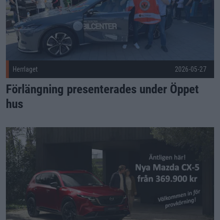
Herrlaget
2026-05-27
Förlängning presenterades under Öppet
hus
Öppet hus på Karlskrona Bilcenter i Karlskrona Publicerad 2