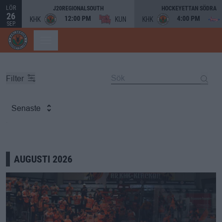
LÖR
J20REGIONALSOUTH
HOCKEYETTAN SÖDRA
26
12:00 PM
4:00 PM
KHK
KUN
KHK
SEP.
Filter
Senaste
AUGUSTI 2026
KHK kliver in i premiärhelgen – hemmapremiär lördag 26 se