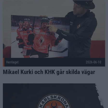
Mikael Kurki och KHK går skilda vägar Publicerad 2026-06-1
Herrlaget
2026-06-10
Mikael Kurki och KHK går skilda vägar
Kallelse till årsmöte för Karlskrona HK (Uppdaterad med möt