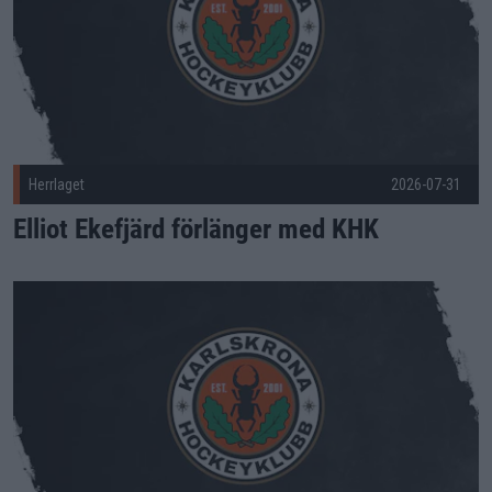
Herrlaget
2026-07-31
Elliot Ekefjärd förlänger med KHK
Viktiga förlängningar på plats – Victor Crus Rydberg och Hu