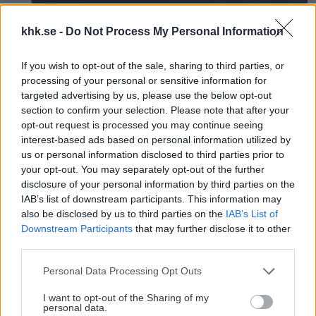
khk.se -
Do Not Process My Personal Information
Ungdomssektionen
2026-06-29
Affärsverken CUP 2026
If you wish to opt-out of the sale, sharing to third parties, or
processing of your personal or sensitive information for
targeted advertising by us, please use the below opt-out
KHK Summer Camp 2026 Publicerad 2026-06-25
section to confirm your selection. Please note that after your
opt-out request is processed you may continue seeing
interest-based ads based on personal information utilized by
us or personal information disclosed to third parties prior to
your opt-out. You may separately opt-out of the further
disclosure of your personal information by third parties on the
IAB’s list of downstream participants. This information may
also be disclosed by us to third parties on the
IAB’s List of
Downstream Participants
that may further disclose it to other
third parties.
Please note that this website/app uses one or more Google
Personal Data Processing Opt Outs
KHK summer camp
2026-06-25
services and may gather and store information including but
not limited to your visit or usage behaviour. You may click to
I want to opt-out of the Sharing of my
KHK Summer Camp 2026
personal data.
grant or deny consent to Google and its third-party tags to