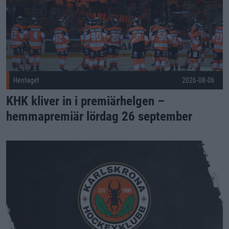
Herrlaget
2026-08-06
KHK kliver in i premiärhelgen –
hemmapremiär lördag 26 september
Oskar Hassel förlänger kontraktet med Karlskrona HK Public