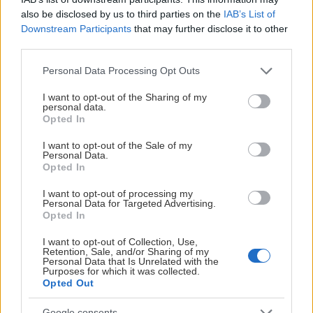
hjälper vi er därifrån.
also be disclosed by us to third parties on the
IAB’s List of
Downstream Participants
that may further disclose it to other
Då vi nu kan erbjuda räntefri delbetalning för säsongskort via
third parties.
Klarna så fungerar det så att Kustom (Klarna) kommer att skicka
Please note that this website/app uses one or more Google
Personal Data Processing Opt Outs
ut en betallänk via sms som man kan betala sitt säsongskort
services and may gather and store information including but
med. Denna länk är
enbart aktiv under 48h.
Det är en
not limited to your visit or usage behaviour. You may click to
I want to opt-out of the Sharing of my
personal data.
begränsning hos Kustom.
grant or deny consent to Google and its third-party tags to
Opted In
use your data for below specified purposes in below Google
Vi kommer därför att skicka ut detta sms ungefär en gång i
consent section.
I want to opt-out of the Sale of my
veckan fram till sista juni om du glömde att förlänga ditt
Personal Data.
säsongskort från förra smset. Era säsongskort är fortfarande
Opted In
reserverade fram till och med 30 Juni 2026.
I want to opt-out of processing my
Personal Data for Targeted Advertising.
Nyförsäljning av säsongskort
Opted In
Nya säsongskort (privata säsongskort)
I want to opt-out of Collection, Use,
Priser 2026/27
Retention, Sale, and/or Sharing of my
Klicka här för att komma till säsongskortsförsäljningen
Personal Data that Is Unrelated with the
Purposes for which it was collected.
Opted Out
I säsongskortet ingår alla matcher i grundserien. Preliminärt
19 matcher. Gäller ej cuper, träningsmatcher, play-in eller
Google consents