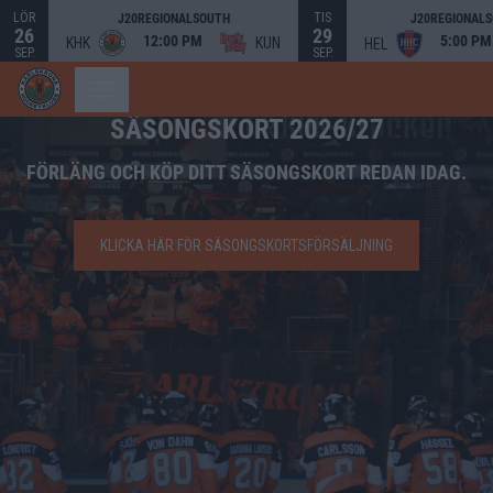
LÖR
TIS
J20REGIONALSOUTH
J20REGIONAL
26
29
12:00 PM
5:00 PM
KHK
KUN
HEL
SEP.
SEP.
SÄSONGSKORT 2026/27
FÖRLÄNG OCH KÖP DITT SÄSONGSKORT REDAN IDAG.
KLICKA HÄR FÖR SÄSONGSKORTSFÖRSÄLJNING