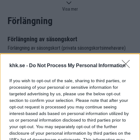
vårt biljettsystem. Det gör att det initialt kan komma att bli lite
Visa mer
fel emellanåt tills vi har hittat rätt. Men tillsammans löser vi det
på bästa sätt.
Förlängning
Har ni några frågor angående er betalning av säsongskort eller
biljetter är ni välkomna att kontakta Nortic på:
biljett@nortic.se
.
Förlängning av säsongskort
Företagskort
Förlängning av säsongskort (privata säsongskortsinnehavare)
gäller fram
till och med 30:e juni 2026
.
Hör av er till Ted Lilja på
tl@khk.se
så hjälper han er.
Har du inte förlängt din plats senast 30 Juni så kommer den att
khk.se -
Do Not Process My Personal Information
släppas till försäljning från och med 1:a Juli 2026. Just nu är det
bara numrerade sittplats och hkp-platser som har skickats ut.
If you wish to opt-out of the sale, sharing to third parties, or
Ståplats är på väg.
processing of your personal or sensitive information for
targeted advertising by us, please use the below opt-out
OBS:
Från och med 1:a Juli 2026 så kommer priserna på
section to confirm your selection. Please note that after your
opt-out request is processed you may continue seeing
säsongskort att höjas.
interest-based ads based on personal information utilized by
Visa mer
us or personal information disclosed to third parties prior to
Information
your opt-out. You may separately opt-out of the further
Det har gått ut mail till alla säsongskortsinnehavare från förra
disclosure of your personal information by third parties on the
säsongen. Har ni inte fått någon info, ontakta
biljett@khk.se
så
IAB’s list of downstream participants. This information may