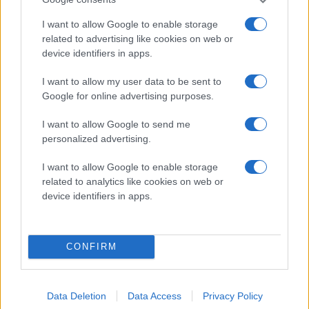
slutspel.
I want to allow Google to enable storage
Sittplats
related to advertising like cookies on web or
device identifiers in apps.
Tabellen nedan upplevs bäst via dator eller liggande mobil.
Scrolla till höger för att se alla priser.
I want to allow my user data to be sent to
Nedan priser gäller från och med 1
Juli 2026
Google for online advertising purposes.
I want to allow Google to send me
personalized advertising.
Visa mer
Sektion |
Ungdom/St
Vuxen
Pensionär
Kategori
uderande
I want to allow Google to enable storage
related to analytics like cookies on web or
Sektion
device identifiers in apps.
3 300:-
2 640:-
1 650:-
A/H
Allmänna villkor
Sektion C/E
3 960:-
3 170:-
1 980:-
CONFIRM
Villkor biljettköp, samtycke och profilering
Sektion
4 620:-
3 700:-
2 310:-
Bokning, köp
B/F/G
Data Deletion
Data Access
Privacy Policy