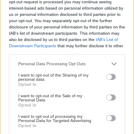
opt-out request is processed you may continue seeing
interest-based ads based on personal information utilized by
us or personal information disclosed to third parties prior to
your opt-out. You may separately opt-out of the further
OSKAR HASSEL FÖRLÄNGER KONTRAKTET MED
disclosure of your personal information by third parties on the
IAB’s list of downstream participants. This information may
KARLSKRONA HK
also be disclosed by us to third parties on the
IAB’s List of
Downstream Participants
that may further disclose it to other
Publicerad:
2026-08-04
1 min läsning
third parties.
Please note that this website/app uses one or more Google
Personal Data Processing Opt Outs
services and may gather and store information including but
not limited to your visit or usage behaviour. You may click to
I want to opt-out of the Sharing of my
personal data.
grant or deny consent to Google and its third-party tags to
Opted In
use your data for below specified purposes in below Google
consent section.
I want to opt-out of the Sale of my
Personal Data.
Opted In
I want to opt-out of processing my
Personal Data for Targeted Advertising.
Opted In
Karlskrona HK kan meddela att backen Oskar Hassel har