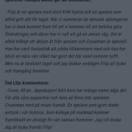
- Filip är en spelare med stort KHK-hjärta och en spelare som
alltid gett allt för laget. När vi summerat de senaste säsongerna
har vi dock kommit fram till att vi kommer till att behöva göra
förändringar, och därav har vi valt att gå en annan väg. Det är
alltid tråkigt att skiljas åt från spelare och Cruseman är speciell.
Han har varit fantastisk att jobba tillsammans med och han har
blivit en nära vän vilket har gjort det här valet extremt tufft.
Men nu är beslutet taget och jag önskar verkligen Filip all lycka
och framgång framöver.
Ted Lilja kommenterar:
- Cruse, 49:an , äppelpajen! Kärt barn har många namn sägs det.
För alla våra supportrar och fans så finns inte spelaren
Cruseman med på resan framåt. En spelare som gjort starkt
avtryck i vår historia. Som kollega på marknad kommer
framförallt en otroligt fin vän saknas framöver. Jag vill önska
dig all lycka framåt Filip!