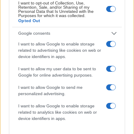
I want to opt-out of Collection, Use,
förlängt sitt kontrakt med klubben och därmed fortsätter
Retention, Sale, and/or Sharing of my
Personal Data that Is Unrelated with the
i KHK även kommande säsong.
Purposes for which it was collected.
Opted Out
Hassel, född 2002, kom till Karlskrona HK inför säsongen 2025/26
efter en säsong i Vimmerby HC i HockeyAllsvenskan.
Google consents
I want to allow Google to enable storage
I KHK har Hassel etablerat sig som en viktig del av backsidan. Med
related to advertising like cookies on web or
sin skridskoåkning, puckföring och erfarenhet från spel på högre
device identifiers in apps.
nivåer bidrar han både defensivt och offensivt, och har blivit en
trygg komponent i lagets försvarsspel.
I want to allow my user data to be sent to
Google for online advertising purposes.
Kontraktsförlängningen innebär att KHK säkrar en rutinerad och
modern tvåvägsback som redan visat att han passar väl in i
I want to allow Google to send me
personalized advertising.
klubbens sätt att spela och satsning framåt.
I want to allow Google to enable storage
Karlskrona HK är mycket glada över att Oskar Hassel fortsätter i
related to analytics like cookies on web or
klubben och ser fram emot att se honom i den orangea tröjan även
device identifiers in apps.
kommande säsong.
KARLSKRONA HK WEBBREDAKTIONEN