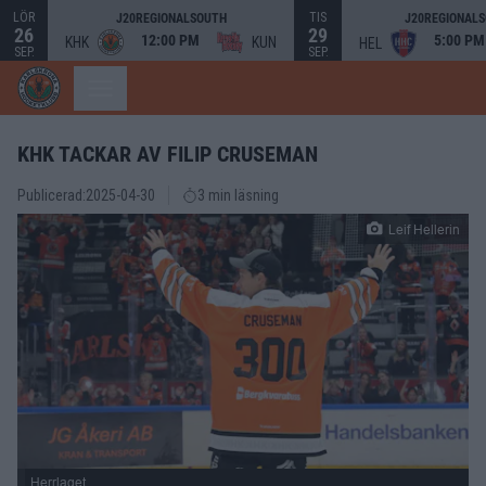
LÖR
TIS
J20REGIONALSOUTH
J20REGIONAL
26
29
12:00 PM
5:00 PM
KHK
KUN
HEL
SEP.
SEP.
KHK TACKAR AV FILIP CRUSEMAN
Publicerad:
2025-04-30
3 min läsning
Leif Hellerin
Herrlaget