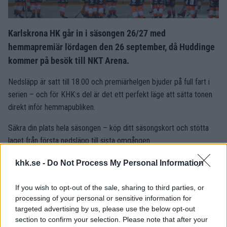
Karlskrona HK går in i säsongen 26/27 med
hemmapremiär lördagen den 26 september, då Huddinge
kommer på besök till NKT Arena.
Nedsläpp är satt till 18.00 och premiärhelgen bjuder på full fart i
serien – och för KHK:s del är det ett perfekt läge att sätta tonen
direkt inför hemmapubliken.
Säkra din plats hela säsongen – köp ditt säsongskort och stötta
laget från första nedsläpp till sista omgången.
Klicka här för att komma till säsongskortförsäljningen.
khk.se -
Do Not Process My Personal Information
Hela spelschemat släpps inom kort – håll koll på våra kanaler för
If you wish to opt-out of the sale, sharing to third parties, or
att inte missa när biljetterna till säsongens matcher öppnar.
processing of your personal or sensitive information for
targeted advertising by us, please use the below opt-out
KARLSKRONA HK WEBBREDAKTIONEN
section to confirm your selection. Please note that after your