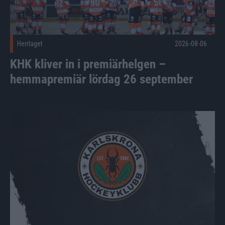
Herrlaget
2026-08-06
KHK kliver in i premiärhelgen –
hemmapremiär lördag 26 september
Oskar Hassel förlänger kontraktet med Karlskrona HK Publi