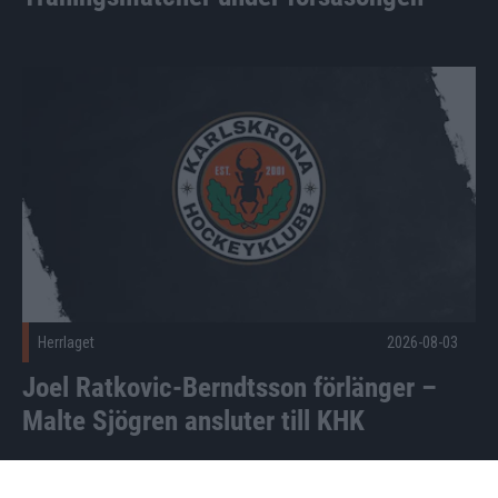
Joel Ratkovic-Berndtsson förlänger – Malte Sjögren ansluter
Herrlaget
2026-08-03
Joel Ratkovic-Berndtsson förlänger –
Malte Sjögren ansluter till KHK