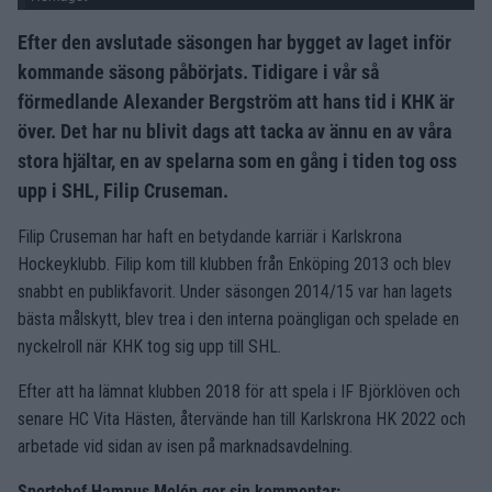
Efter den avslutade säsongen har bygget av laget inför
kommande säsong påbörjats. Tidigare i vår så
förmedlande Alexander Bergström att hans tid i KHK är
över. Det har nu blivit dags att tacka av ännu en av våra
stora hjältar, en av spelarna som en gång i tiden tog oss
upp i SHL, Filip Cruseman.
Filip Cruseman har haft en betydande karriär i Karlskrona
Hockeyklubb. Filip kom till klubben från Enköping 2013 och blev
snabbt en publikfavorit. Under säsongen 2014/15 var han lagets
bästa målskytt, blev trea i den interna poängligan och spelade en
nyckelroll när KHK tog sig upp till SHL.
Efter att ha lämnat klubben 2018 för att spela i IF Björklöven och
senare HC Vita Hästen, återvände han till Karlskrona HK 2022 och
arbetade vid sidan av isen på marknadsavdelning.
Sportchef Hampus Melén ger sin kommentar: