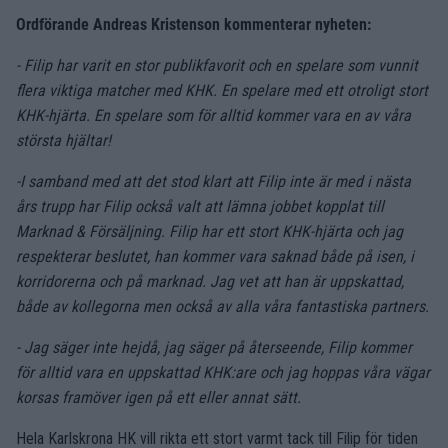
Ordförande Andreas Kristenson kommenterar nyheten:
- Filip har varit en stor publikfavorit och en spelare som vunnit
flera viktiga matcher med KHK. En spelare med ett otroligt stort
KHK-hjärta. En spelare som för alltid kommer vara en av våra
största hjältar!
-I samband med att det stod klart att Filip inte är med i nästa
års trupp har Filip också valt att lämna jobbet kopplat till
Marknad & Försäljning. Filip har ett stort KHK-hjärta och jag
respekterar beslutet, han kommer vara saknad både på isen, i
korridorerna och på marknad. Jag vet att han är uppskattad,
både av kollegorna men också av alla våra fantastiska partners.
- Jag säger inte hejdå, jag säger på återseende, Filip kommer
för alltid vara en uppskattad KHK:are och jag hoppas våra vägar
korsas framöver igen på ett eller annat sätt.
Hela Karlskrona HK vill rikta ett stort varmt tack till Filip för tiden