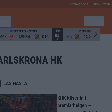
Kontakta oss
50/50-lotten
Sök
LÖR
HOCKEYETTAN SÖDRA
J20REGIONALSOUTH
03
5:00 PM
12:00 PM
VVIK
KHK
KHK
H
OKT.
ARLSKRONA HK
LÄS NÄSTA
KHK kliver in i
premiärhelgen –