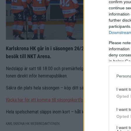
confirm you
continue se
information 
further disc
participants
Downstream 
Please note
Karlskrona HK går in i säsongen 26/27 med hemmapremiär
information 
deny consent
besök till NKT Arena.
in below Go
Nedsläpp är satt till 18.00 och premiärhelgen bjuder på full fart i ser
tonen direkt inför hemmapubliken.
Persona
Säkra din plats hela säsongen – köp ditt säsongskort och stötta laget
I want t
Opted 
Klicka här för att komma till säsongskortförsäljningen.
I want t
Hela spelschemat släpps inom kort – håll koll på våra kanaler för att 
Opted 
KARLSKRONA HK WEBBREDAKTIONEN
I want 