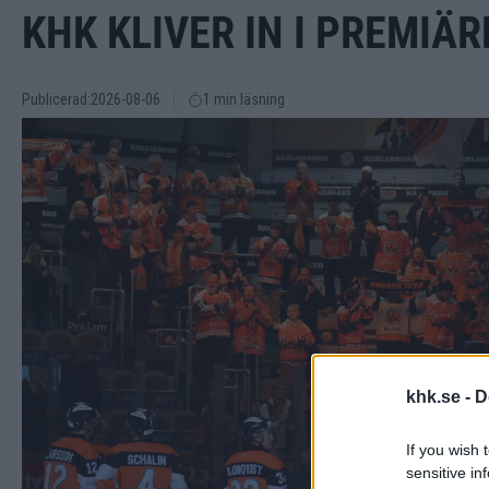
KHK KLIVER IN I PREMI
Publicerad:
2026-08-06
1 min läsning
khk.se -
D
If you wish 
sensitive in