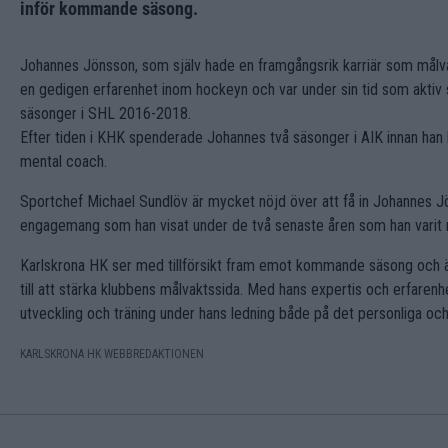
inför kommande säsong.
Johannes Jönsson, som själv hade en framgångsrik karriär som målvakt,
en gedigen erfarenhet inom hockeyn och var under sin tid som aktiv 
säsonger i SHL 2016-2018.
Efter tiden i KHK spenderade Johannes två säsonger i AIK innan han la 
mental coach.
Sportchef Michael Sundlöv är mycket nöjd över att få in Johannes J
engagemang som han visat under de två senaste åren som han varit
Karlskrona HK ser med tillförsikt fram emot kommande säsong och 
till att stärka klubbens målvaktssida. Med hans expertis och erfaren
utveckling och träning under hans ledning både på det personliga och 
KARLSKRONA HK WEBBREDAKTIONEN