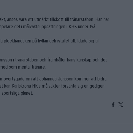
 anses vara ett utmärkt tillskott till tränarstaben. Han har
spelare del i målvaktsuppsättningen i KHK under två
plockhandsken på hyllan och istället utbildade sig till
önsson i tränarstaben och framhåller hans kunskap och det
 med som mental tränare.
är övertygade om att Johannes Jönsson kommer att bidra
het kan Karlskrona HK:s målvakter förvänta sig en gedigen
sportsliga planet.