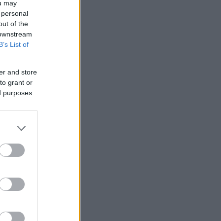
ou may
 personal
out of the
 downstream
B’s List of
er and store
to grant or
ed purposes