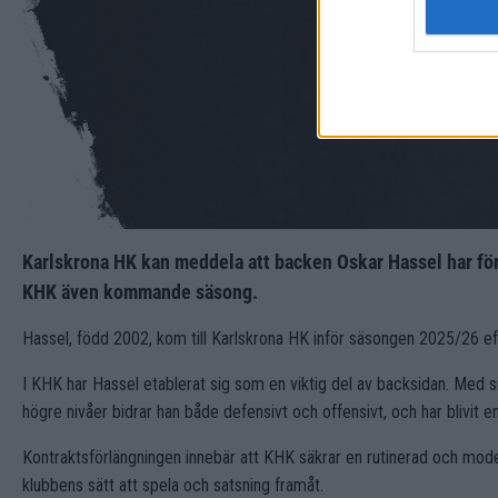
Karlskrona HK kan meddela att backen Oskar Hassel har för
KHK även kommande säsong.
Hassel, född 2002, kom till Karlskrona HK inför säsongen 2025/26 e
I KHK har Hassel etablerat sig som en viktig del av backsidan. Med s
högre nivåer bidrar han både defensivt och offensivt, och har blivit 
Kontraktsförlängningen innebär att KHK säkrar en rutinerad och mode
klubbens sätt att spela och satsning framåt.