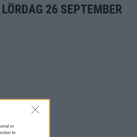
R LÖRDAG 26 SEPTEMBER
sonal or
ection to