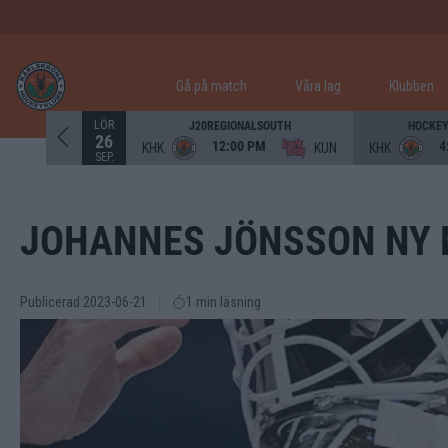
Gå på match
Våra lag
Klubben
LÖR
J20REGIONALSOUTH
HOCKEY
26
12:00 PM
4
KHK
KUN
KHK
SEP.
JOHANNES JÖNSSON NY 
Publicerad:
2023-06-21
1 min läsning