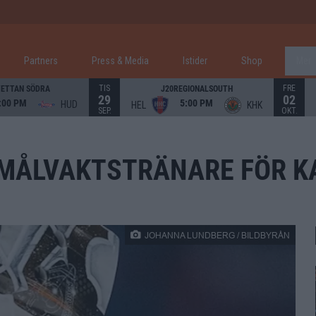
Partners
Press & Media
Istider
Shop
Mer
TIS
FRE
ETTAN SÖDRA
J20REGIONALSOUTH
29
02
:00 PM
5:00 PM
HUD
HEL
KHK
SEP.
OKT.
MÅLVAKTSTRÄNARE FÖR K
JOHANNA LUNDBERG / BILDBYRÅN