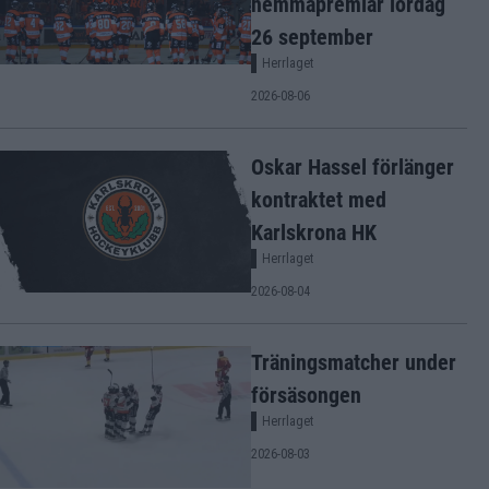
hemmapremiär lördag
26 september
Herrlaget
2026-08-06
Oskar Hassel förlänger
kontraktet med
Karlskrona HK
Herrlaget
2026-08-04
Träningsmatcher under
försäsongen
Herrlaget
2026-08-03