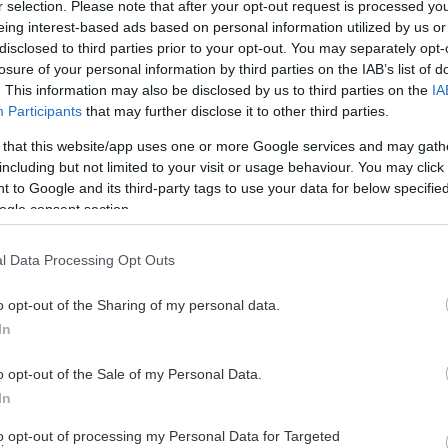
r selection. Please note that after your opt-out request is processed y
eing interest-based ads based on personal information utilized by us or
disclosed to third parties prior to your opt-out. You may separately opt-
losure of your personal information by third parties on the IAB’s list of
. This information may also be disclosed by us to third parties on the
IA
Participants
that may further disclose it to other third parties.
 that this website/app uses one or more Google services and may gath
 lördagen den 26 september, då Huddinge kommer på
including but not limited to your visit or usage behaviour. You may click 
 to Google and its third-party tags to use your data for below specifi
ogle consent section.
ien – och för KHK:s del är det ett perfekt läge att sätta
l Data Processing Opt Outs
 från första nedsläpp till sista omgången.
o opt-out of the Sharing of my personal data.
In
o opt-out of the Sale of my Personal Data.
inte missa när biljetterna till säsongens matcher öppnar.
In
to opt-out of processing my Personal Data for Targeted