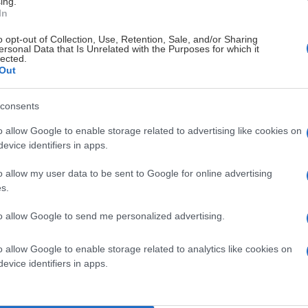
ing.
In
o opt-out of Collection, Use, Retention, Sale, and/or Sharing
ersonal Data that Is Unrelated with the Purposes for which it
ER KONTRAKTET MED KAR
lected.
Out
consents
o allow Google to enable storage related to advertising like cookies on
evice identifiers in apps.
o allow my user data to be sent to Google for online advertising
s.
to allow Google to send me personalized advertising.
o allow Google to enable storage related to analytics like cookies on
evice identifiers in apps.