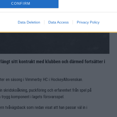
CONFIRM
Data Deletion
Data Access
Privacy Policy
längt sitt kontrakt med klubben och därmed fortsätter i
fter en säsong i Vimmerby HC i HockeyAllsvenskan.
in skridskoåkning, puckföring och erfarenhet från spel på
en trygg komponent i lagets försvarsspel.
rn tvåvägsback som redan visat att han passar väl in i