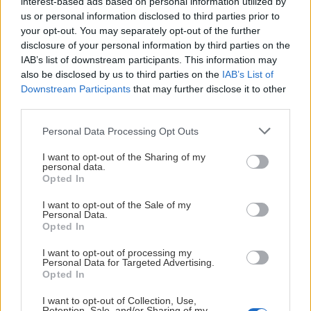
interest-based ads based on personal information utilized by
Förändringar i spelschemat kan förekomma.
us or personal information disclosed to third parties prior to
your opt-out. You may separately opt-out of the further
Datum/ tid
Motståndare
Spelplats
disclosure of your personal information by third parties on the
IAB’s list of downstream participants. This information may
also be disclosed by us to third parties on the
IAB’s List of
13 augusti, 18:00
Nybro Vikings IF
Liljas Arena
Downstream Participants
that may further disclose it to other
third parties.
18 augusti, 19:00
Kalmar HC
Hatstore Arena
Please note that this website/app uses one or more Google
Personal Data Processing Opt Outs
Rungsted Seier
NKT Arena
services and may gather and store information including but
19 augusti, 19:00
Capital
Karlskrona
not limited to your visit or usage behaviour. You may click to
I want to opt-out of the Sharing of my
personal data.
grant or deny consent to Google and its third-party tags to
Opted In
use your data for below specified purposes in below Google
29 augusti, (Cup)
Tingsryds AIF
Jössarinken
consent section.
I want to opt-out of the Sale of my
Personal Data.
30 augusti, (Cup)
Mörrums GoIS IK
Jössarinken
Opted In
2 september,
I want to opt-out of processing my
Tyringe SoSS
Tyrs Hov
Personal Data for Targeted Advertising.
19:00
Opted In
10 september,
NKT Arena
I want to opt-out of Collection, Use,
Mörrums GoIS IK
Retention, Sale, and/or Sharing of my