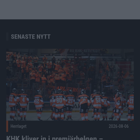
SENASTE NYTT
KHK kliver in i premiärhelgen – hemmapremiär lördag 26 s
Herrlaget
2026-08-06
KHK kliver in i premiärhelgen –