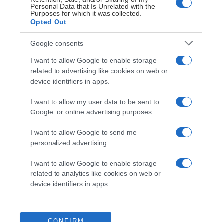
19:00
Karlskrona
Personal Data that Is Unrelated with the
Purposes for which it was collected.
Opted Out
18 september,
NKT Arena
Tyringe SoSS
19:00
Karlskrona
Google consents
Information gällande biljetter till träningsmatcherna kommer
I want to allow Google to enable storage
senare.
related to advertising like cookies on web or
device identifiers in apps.
Har du ännu inte säkrat ditt säsongskort inför säsongen?
Klicka här
för att komma direkt till säsongskortsförsäljningen.
I want to allow my user data to be sent to
Google for online advertising purposes.
KARLSKRONA HK WEBBREDAKTIONEN
I want to allow Google to send me
personalized advertising.
LÄS NÄSTA
I want to allow Google to enable storage
related to analytics like cookies on web or
device identifiers in apps.
KH
pr
–
CONFIRM