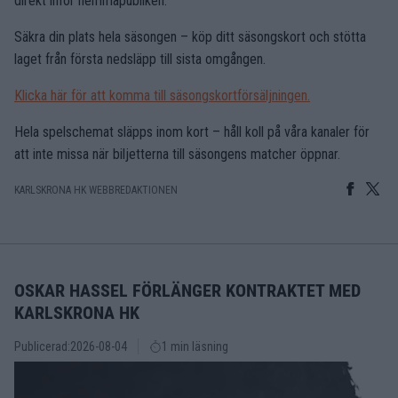
direkt inför hemmapubliken.
Säkra din plats hela säsongen – köp ditt säsongskort och stötta
laget från första nedsläpp till sista omgången.
Klicka här för att komma till säsongskortförsäljningen.
Hela spelschemat släpps inom kort – håll koll på våra kanaler för
att inte missa när biljetterna till säsongens matcher öppnar.
KARLSKRONA HK WEBBREDAKTIONEN
OSKAR HASSEL FÖRLÄNGER KONTRAKTET MED
KARLSKRONA HK
Publicerad:
2026-08-04
1 min läsning