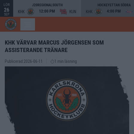
LÖR
J20REGIONALSOUTH
HOCKEYETTAN SÖDRA
26
12:00 PM
4:00 PM
KHK
KUN
KHK
SEP.
KHK VÄRVAR MARCUS JÖRGENSEN SOM
ASSISTERANDE TRÄNARE
Publicerad:
2026-06-11
1 min läsning