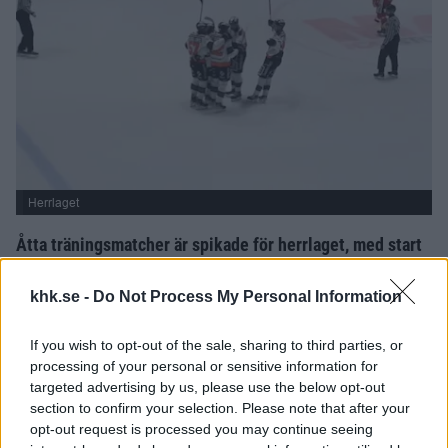
Herrlaget
Åtta träningsmatcher är spikade för herrlaget, med start
torsdagen den 13 augusti.
khk.se -
Do Not Process My Personal Information
Herrlaget kommer inför säsongen spela tre hemmamatcher och
fem bortamatcher, Triangeldramat som iår går av stepeln i Mörrum
If you wish to opt-out of the sale, sharing to third parties, or
inkluderat. Matchandet påbörjas den 13 augusti på bortaplan mot
processing of your personal or sensitive information for
Nybro Vikings IF och avslutas på hemmaplan mot Tyringe SoSS
targeted advertising by us, please use the below opt-out
section to confirm your selection. Please note that after your
den 18 september.
opt-out request is processed you may continue seeing