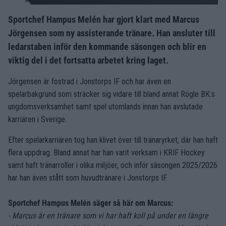
Sportchef Hampus Melén har gjort klart med Marcus
Jörgensen som ny assisterande tränare. Han ansluter till
ledarstaben inför den kommande säsongen och blir en
viktig del i det fortsatta arbetet kring laget.
Jörgensen är fostrad i Jonstorps IF och har även en
spelarbakgrund som sträcker sig vidare till bland annat Rögle BK:s
ungdomsverksamhet samt spel utomlands innan han avslutade
karriären i Sverige.
Efter spelarkarriären tog han klivet över till tränaryrket, där han haft
flera uppdrag. Bland annat har han varit verksam i KRIF Hockey
samt haft tränarroller i olika miljöer, och inför säsongen 2025/2026
har han även stått som huvudtränare i Jonstorps IF.
Sportchef Hampus Melén säger så här om Marcus:
- Marcus är en tränare som vi har haft koll på under en längre